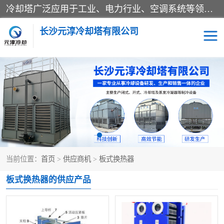
冷却塔广泛应用于工业、电力行业、空调系统等领域。在电力行业中，用于冷却发电机组的循环水；在工业生产中，如化工、冶金等行业，可降低生产过程中产生的热量；在空调系统中，为空调设备提供冷却水源
长沙元淳冷却塔有限公司
方形开式冷却塔
圆形冷却塔
闭式冷却塔
水箱
电控箱
水泵
当前位置：
首页
>
供应商机
>
板式换热器
板式换热器
板式换热器的供应产品