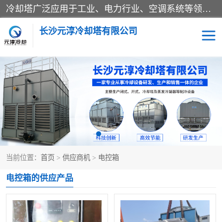
冷却塔广泛应用于工业、电力行业、空调系统等领域。在电力行业中，用于冷却发电机组的循环水；在工业生产中，如化工、冶金等行业，可降低生产过程中产生的热量；在空调系统中，为空调设备提供冷却水源
长沙元淳冷却塔有限公司
方形开式冷却塔
圆形冷却塔
闭式冷却塔
水箱
电控箱
水泵
当前位置：
首页
>
供应商机
>
电控箱
板式换热器
电控箱的供应产品