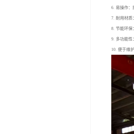
6. 易操
7. 耐用
8. 节能
9. 多功
10. 便