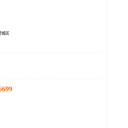
望城区
6699