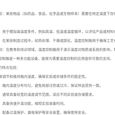
与保存：某些物品（如药品、食品、化学品或生物样本）需要在特定温度下
环境：用于模拟端温度条件，例如高温、低温或温度循环，以评估产品或材
控制：在某些制造过程中，如热处理、干燥或固化，温度控制箱用于确保工
与培训：在教育和培训领域，温度控制箱用于演示温度对物质或系统的影响
控制箱是一种多功能设备，能够为需要温度控制的应用提供可靠的支持。
的特点包括：
：能够调节和维持箱内温度，确保实验或存储条件的稳定性。
加热：箱内温度分布均匀，避免局部过热或过冷，保证样品受热一致。
范围：通常具备较宽的温度调节范围，适应不同实验或存储需求。
升温：具备快速升温功能，缩短实验准备时间。
可靠：配备过温保护、漏电保护等安全装置，确保使用安全。