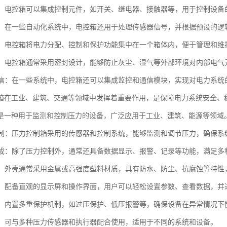
控制：电控箱可以集成控制元件，如开关、继电器、接触器等，用于控制设
处理：在一些自动化系统中，电控箱还用于处理传感器信号，并根据预设的
管理：电控箱将电力分配、控制和保护功能集中在一个箱体内，便于管理和
防护：电控箱通常采用密封设计，能够防止灰尘、湿气等外部环境对内部电
与通信：在一些系统中，电控箱还可以集成监控和通信模块，实现对电力系
箱在工业、建筑、交通等领域中发挥着重要作用，是保障电力系统安全、
是一种用于监测和控制压力的设备，广泛应用于工业、建筑、能源等领域
度控制：压力控制箱采用的传感器和控制系统，能够监测和调节压力，确保系
能集成：除了压力控制外，通常还具备数据显示、报警、记录等功能，满足多
性强：外壳通常采用金属或高强度塑料材质，具有防水、防尘、抗腐蚀等特性
简便：配备直观的显示屏和操作界面，用户可以轻松设置参数、查看数据，并
可靠：内置多重保护机制，如过压保护、低压报警等，确保设备在异常情况
性好：可与多种压力传感器和执行器配合使用，适用于不同的系统和设备。