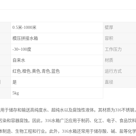
0.5米-1000米
壁厚
模压拼接水箱
容积
-30~100度
工作压力
自来水
材质
红色,橙色,黄色,青色,蓝色
运行方式
制
是
直径
5kg
主要用于储存和输送高纯度水、超纯水以及腐蚀性液体。其材质为316不锈
污染和容器腐蚀。因此，316水箱广泛应用于制药、化工、电子、食品饮
体制造、生物工程和行业。此外，316水箱还常用于储存酸、碱、盐等化