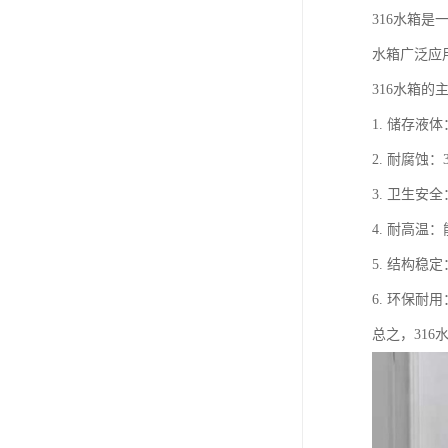
316水箱
水箱广泛应
316水箱的
1. 储存
2. 耐腐
3. 卫生
4. 耐高
5. 结构
6. 环保耐
总之，31