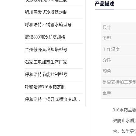
产品描述
银川蒸发式冷凝器定制
呼和浩特不锈钢水箱型号
尺寸
武汉800吨冷却塔规格
类型
工作温度
兰州低噪音冷却塔型号
介质
石家庄电加热生产厂家
颜色
呼和浩特节能控制型号
是否支持加工定
呼和浩特316水箱定制
重量
呼和浩特全钢开式横流冷却塔型号
316水箱
效防止水质
合，如半导