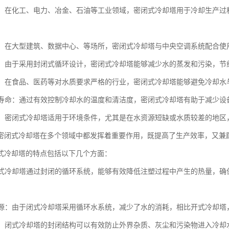
冷却：在化工、电力、冶金、石油等工业领域，密闭式冷却塔用于冷却生产
系统：在大型建筑、数据中心、等场所，密闭式冷却塔与中央空调系统配合
环保：由于采用封闭式循环设计，密闭式冷却塔能够减少水的蒸发和污染，
污染：在食品、医药等对水质要求严格的行业，密闭式冷却塔能够避免冷却
设备寿命：通过有效控制冷却水的温度和清洁度，密闭式冷却塔有助于减少
性强：密闭式冷却塔适用于环境条件，尤其是在水资源短缺或水质较差的地
密闭式冷却塔在多个领域中都发挥着重要作用，既提高了生产效率，又兼
式冷却塔的特点包括以下几个方面：
：闭式冷却塔通过封闭的循环系统，能够有效降低注塑过程中产生的热量，
水资源：由于闭式冷却塔采用循环水系统，减少了水的消耗，相比开式冷却
污染：闭式冷却塔的封闭结构可以有效防止外界杂质、灰尘和污染物进入冷