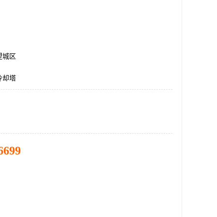
望城区
冷却塔
6699