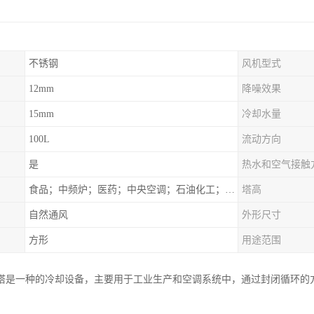
不锈钢
风机型式
12mm
降噪效果
15mm
冷却水量
100L
流动方向
是
热水和空气接触
食品；中频炉；医药；中央空调；石油化工；锻造；冶金；电子；新材料
塔高
自然通风
外形尺寸
方形
用途范围
塔是一种的冷却设备，主要用于工业生产和空调系统中，通过封闭循环的