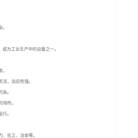
全。
。
，成为工业生产中的设备之一。
求。
灵活，适应性强。
污染。
的场所。
运行。
电力、化工、冶金等。