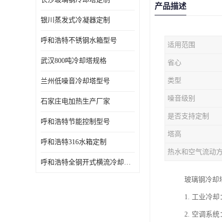
产品描述
银川蒸发式冷凝器定制
呼和浩特不锈钢水箱型号
适用范围
武汉800吨冷却塔规格
省心
类型
兰州低噪音冷却塔型号
噪音级别
石家庄电加热生产厂家
是否支持定制
呼和浩特节能控制型号
塔高
呼和浩特316水箱定制
热水和空气流动
呼和浩特全钢开式横流冷却塔型号
玻璃钢冷却
1. 工业
2. 空调