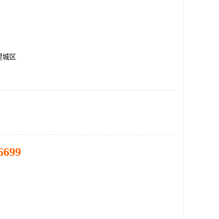
望城区
6699