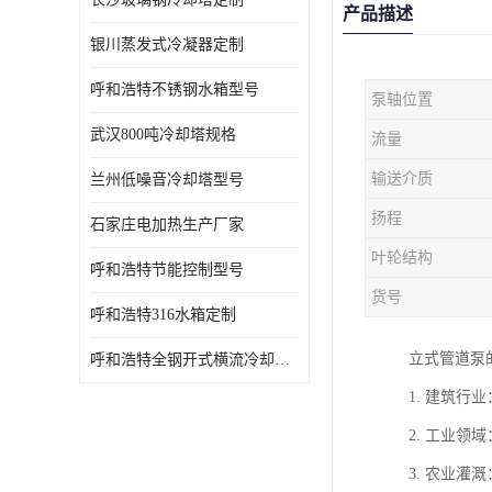
产品描述
银川蒸发式冷凝器定制
呼和浩特不锈钢水箱型号
泵轴位置
武汉800吨冷却塔规格
流量
输送介质
兰州低噪音冷却塔型号
扬程
石家庄电加热生产厂家
叶轮结构
呼和浩特节能控制型号
货号
呼和浩特316水箱定制
立式管道泵
呼和浩特全钢开式横流冷却塔型号
1. 建筑
2. 工业
3. 农业