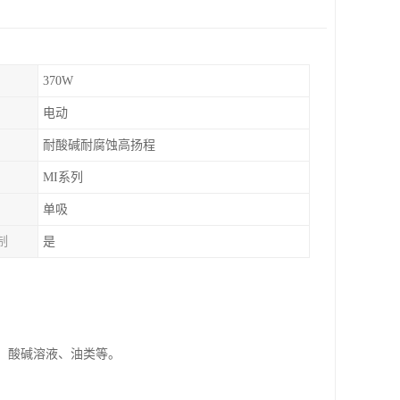
370W
电动
耐酸碱耐腐蚀高扬程
MI系列
单吸
制
是
水、酸碱溶液、油类等。