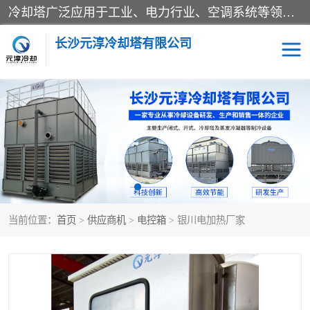
冷却塔广泛应用于工业、电力行业、空调系统等领域。在电力行业中，用于冷却发电机组的循环水；在工业生产中，如化工、冶金等行业，可降低生产过程中产生的热量；在空调系统中，为空调设备提供冷却水源
长沙元淳冷却塔有限公司
方形开式冷却塔
圆形冷却塔
闭式冷却塔
水箱
电控箱
水泵
当前位置：
首页
>
供应商机
>
电控箱
> 银川电加热厂家
板式换热器