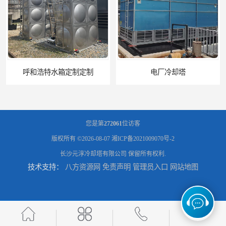
电厂冷却塔
郑州喷淋泵厂家
您是第
272061
位访客
版权所有 ©2026-08-07
湘ICP备2021009070号-2
长沙元淳冷却塔有限公司
保留所有权利.
技术支持：
八方资源网
免责声明
管理员入口
网站地图
太原板式换热器生产厂家
石家庄恒温电控