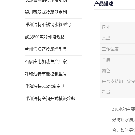
产品描述
银川蒸发式冷凝器定制
呼和浩特不锈钢水箱型号
尺寸
武汉800吨冷却塔规格
类型
工作温度
兰州低噪音冷却塔型号
介质
石家庄电加热生产厂家
颜色
呼和浩特节能控制型号
是否支持加工定
呼和浩特316水箱定制
重量
呼和浩特全钢开式横流冷却塔型号
316水箱
效防止水质
合，如半导