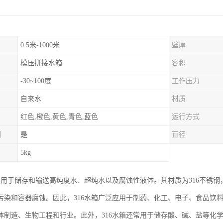
0.5米-1000米
壁厚
模压拼接水箱
容积
-30~100度
工作压力
自来水
材质
红色,橙色,黄色,青色,蓝色
运行方式
制
是
直径
5kg
主要用于储存和输送高纯度水、超纯水以及腐蚀性液体。其材质为316不锈
污染和容器腐蚀。因此，316水箱广泛应用于制药、化工、电子、食品饮
体制造、生物工程和行业。此外，316水箱还常用于储存酸、碱、盐等化