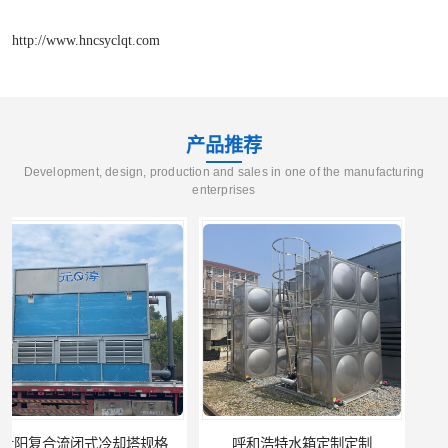
http://www.hncsyclqt.com
产品推荐
Development, design, production and sales in one of the manufacturing
enterprises
呼和浩特水箱定制定制
电厂冷却塔