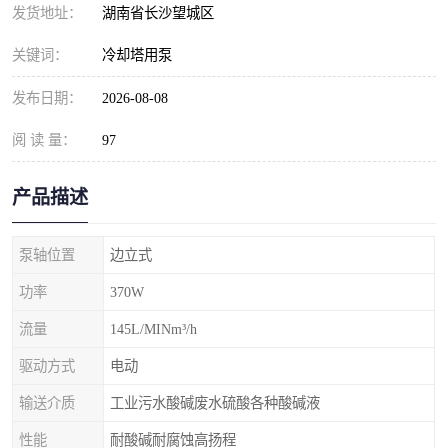
发货地址：
湖南省长沙望城区
关键词：
冷却塔用泵
发布日期：
2026-08-08
阅 读 量：
97
产品描述
泵轴位置
边立式
功率
370W
流量
145L/MINm³/h
驱动方式
电动
输送介质
工业污水酸碱废水硫酸各种酸碱液
性能
耐酸碱耐腐蚀高扬程