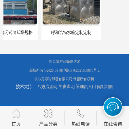
呼和浩特水箱定制定制
电厂冷却塔
您是第
274050
位访客
版权所有 ©2026-08-08
湘ICP备2021009070号-2
长沙元淳冷却塔有限公司
保留所有权利.
技术支持：
八方资源网
免责声明
管理员入口
网站地图
郑州喷淋泵厂家
太原板式换热器生产厂家
首页
产品分类
热线电话
在线咨询