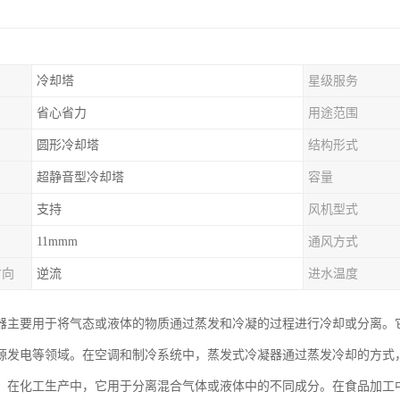
冷却塔
星级服务
省心省力
用途范围
圆形冷却塔
结构形式
超静音型冷却塔
容量
支持
风机型式
11mmm
通风方式
方向
逆流
进水温度
器主要用于将气态或液体的物质通过蒸发和冷凝的过程进行冷却或分离。
源发电等领域。在空调和制冷系统中，蒸发式冷凝器通过蒸发冷却的方式
。在化工生产中，它用于分离混合气体或液体中的不同成分。在食品加工