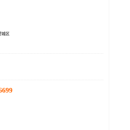
望城区
6699