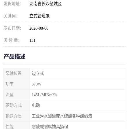
发货地址：
湖南省长沙望城区
关键词：
立式管道泵
发布日期：
2026-08-06
阅 读 量：
131
产品描述
泵轴位置
边立式
功率
370W
流量
145L/MINm³/h
驱动方式
电动
输送介质
工业污水酸碱废水硫酸各种酸碱液
性能
耐酸碱耐腐蚀高扬程