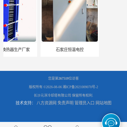
石家庄恒温电控
长沙80吨冷却塔厂商
您是第
267519
位访客
版权所有 ©2026-08-06
湘ICP备2021009070号-2
长沙元淳冷却塔有限公司
保留所有权利.
技术支持：
八方资源网
免责声明
管理员入口
网站地图
贵阳复合流闭式冷却塔规格
呼和浩特水箱定制定制