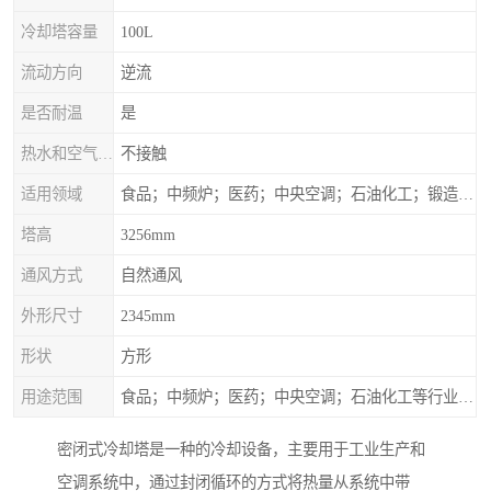
冷却塔容量
100L
流动方向
逆流
是否耐温
是
热水和空气接触方式
不接触
适用领域
食品；中频炉；医药；中央空调；石油化工；锻造；冶金；电子；新材料
塔高
3256mm
通风方式
自然通风
外形尺寸
2345mm
形状
方形
用途范围
食品；中频炉；医药；中央空调；石油化工等行业设备的换热降温
密闭式冷却塔是一种的冷却设备，主要用于工业生产和
空调系统中，通过封闭循环的方式将热量从系统中带