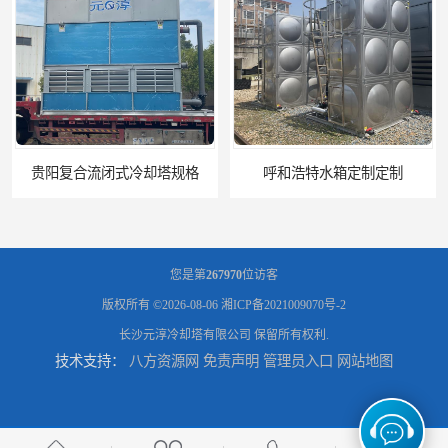
呼和浩特水箱定制定制
电厂冷却塔
您是第
267970
位访客
版权所有 ©2026-08-06
湘ICP备2021009070号-2
长沙元淳冷却塔有限公司
保留所有权利.
技术支持：
八方资源网
免责声明
管理员入口
网站地图
郑州喷淋泵厂家
太原板式换热器生产厂家