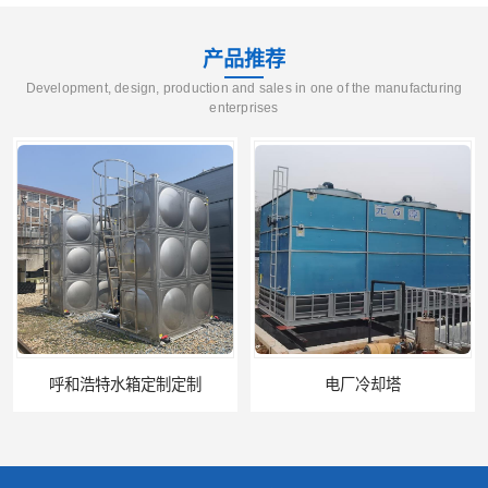
产品推荐
Development, design, production and sales in one of the manufacturing
enterprises
电厂冷却塔
郑州喷淋泵厂家