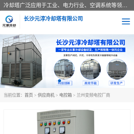
冷却塔广泛应用于工业、电力行业、空调系统等领域。在电力行业中，用于冷却发电机组的循环水；在工业生产中，如化工、冶金等行业，可降低生产过程中产生的热量；在空调系统中，为空调设备提供冷却水源
长沙元淳冷却塔有限公司
方形开式冷却塔
圆形冷却塔
闭式冷却塔
水箱
电控箱
水泵
当前位置：
首页
>
供应商机
>
电控箱
> 兰州变频电控厂商
板式换热器