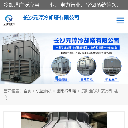
冷却塔广泛应用于工业、电力行业、空调系统等领域。在电力行业中，用于冷却发电机组的循环水；在工业生产中，如化工、冶金等行业，可降低生产过程中产生的热量；在空调系统中，为空调设备提供冷却水源
长沙元淳冷却塔有限公司
方形开式冷却塔
圆形冷却塔
闭式冷却塔
水箱
电控箱
水泵
当前位置：
首页
>
供应商机
>
圆形冷却塔
> 贵阳全钢开式冷却塔厂
板式换热器
商