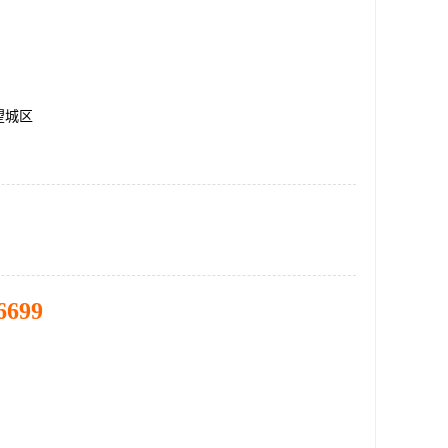
望城区
6699