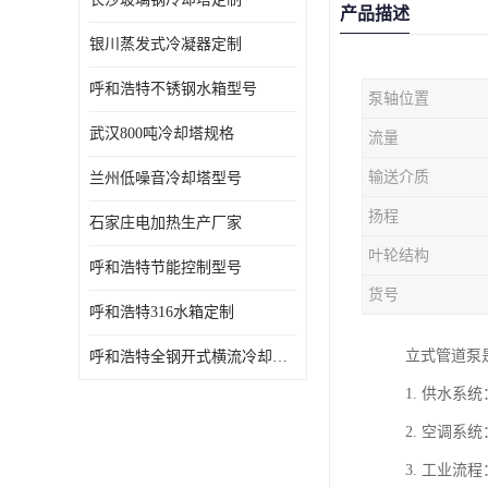
产品描述
银川蒸发式冷凝器定制
呼和浩特不锈钢水箱型号
泵轴位置
武汉800吨冷却塔规格
流量
输送介质
兰州低噪音冷却塔型号
扬程
石家庄电加热生产厂家
叶轮结构
呼和浩特节能控制型号
货号
呼和浩特316水箱定制
立式管道泵
呼和浩特全钢开式横流冷却塔型号
1. 供水
2. 空调
3. 工业