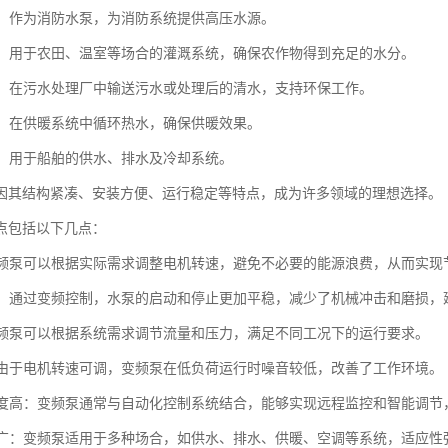
系统：作为消防水泵，为消防系统提供高压水源。
灌溉：用于农田、温室等场合的灌溉系统，确保农作物得到充足的水分。
处理：在污水处理厂中输送污水或处理后的清水，支持环保工作。
系统：在供暖系统中循环热水，确保供暖效果。
工业：用于船舶的供水、排水及冷却系统。
因其结构紧凑、安装方便、运行稳定等特点，成为许多领域的理想选择。
点包括以下几点：
：变频泵可以根据实际需求调整电机转速，避免不必要的能源浪费，从而实现
稳定：通过变频控制，水泵的启动和停止更加平稳，减少了机械冲击和磨损，
：变频泵可以根据系统需求调节流量和压力，满足不同工况下的运行要求。
低：由于电机转速可调，变频泵在低负荷运行时噪音较低，改善了工作环境。
化程度高：变频泵通常与自动化控制系统结合，能够实现远程监控和智能调节
范围广：变频泵适用于多种场合，如供水、排水、供暖、空调等系统，适应性