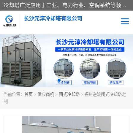
冷却塔广泛应用于工业、电力行业、空调系统等领域。在电力行业中，用于冷却发电机组的循环水；在工业生产中，如化工、冶金等行业，可降低生产过程中产生的热量；在空调系统中，为空调设备提供冷却水源
长沙元淳冷却塔有限公司
方形开式冷却塔
圆形冷却塔
闭式冷却塔
水箱
电控箱
水泵
当前位置：
首页
>
供应商机
>
闭式冷却塔
> 福州逆流闭式冷却塔定
板式换热器
制