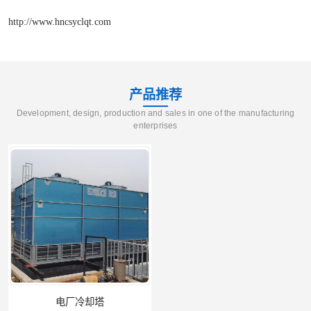
http://www.hncsyclqt.com
产品推荐
Development, design, production and sales in one of the manufacturing
enterprises
电厂冷却塔
郑州喷淋泵厂家