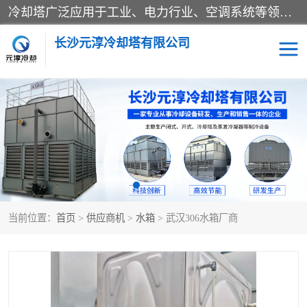
冷却塔广泛应用于工业、电力行业、空调系统等领域。在电力行业中，用于冷却发电机组的循环水；在工业生产中，如化工、冶金等行业，可降低生产过程中产生的热量；在空调系统中，为空调设备提供冷却水源
长沙元淳冷却塔有限公司
方形开式冷却塔
圆形冷却塔
闭式冷却塔
水箱
电控箱
水泵
当前位置：
首页
>
供应商机
>
水箱
> 武汉306水箱厂商
板式换热器