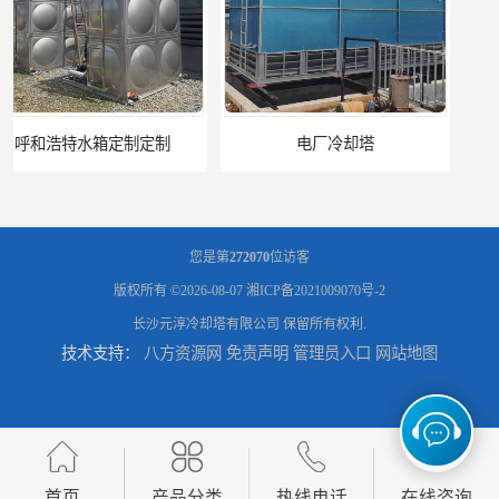
电厂冷却塔
郑州喷淋泵厂家
您是第
272070
位访客
版权所有 ©2026-08-07
湘ICP备2021009070号-2
长沙元淳冷却塔有限公司
保留所有权利.
技术支持：
八方资源网
免责声明
管理员入口
网站地图
太原板式换热器生产厂家
石家庄恒温电控
首页
产品分类
热线电话
在线咨询