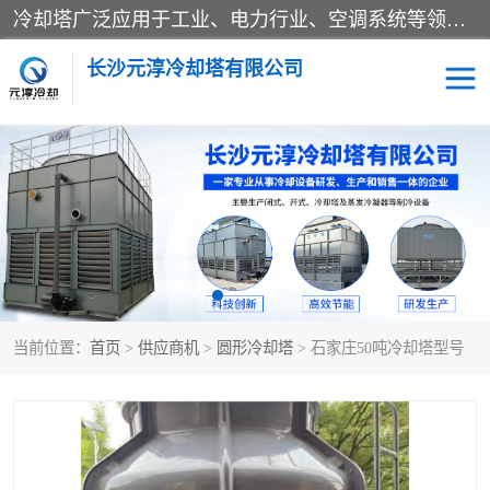
冷却塔广泛应用于工业、电力行业、空调系统等领域。在电力行业中，用于冷却发电机组的循环水；在工业生产中，如化工、冶金等行业，可降低生产过程中产生的热量；在空调系统中，为空调设备提供冷却水源
长沙元淳冷却塔有限公司
方形开式冷却塔
圆形冷却塔
闭式冷却塔
水箱
电控箱
水泵
当前位置：
首页
>
供应商机
>
圆形冷却塔
> 石家庄50吨冷却塔型号
板式换热器