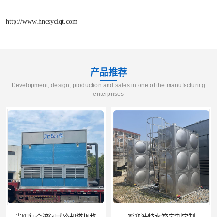
http://www.hncsyclqt.com
产品推荐
Development, design, production and sales in one of the manufacturing
enterprises
呼和浩特水箱定制定制
电厂冷却塔