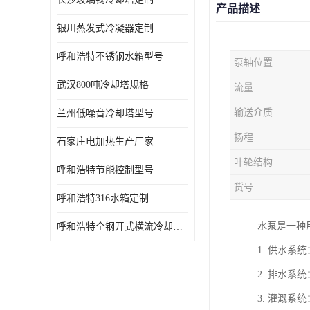
产品描述
银川蒸发式冷凝器定制
呼和浩特不锈钢水箱型号
泵轴位置
武汉800吨冷却塔规格
流量
输送介质
兰州低噪音冷却塔型号
扬程
石家庄电加热生产厂家
叶轮结构
呼和浩特节能控制型号
货号
呼和浩特316水箱定制
水泵是一种
呼和浩特全钢开式横流冷却塔型号
1. 供水
2. 排水
3. 灌溉