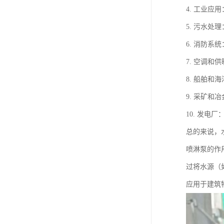
4. 工业
5. 污水
6. 消防
7. 空调
8. 船舶
9. 采矿
10. 发
总的来说，
喷淋泵的作
过将水源（
应用于建筑