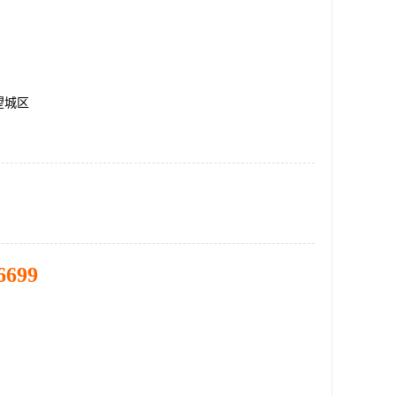
望城区
6699