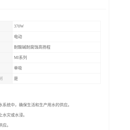
370W
电动
耐酸碱耐腐蚀高扬程
MI系列
单吸
制
是
用水系统中，确保生活和生产用水的供应。
止水灾或水浸。
供应。