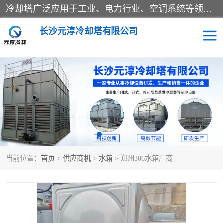
冷却塔广泛应用于工业、电力行业、空调系统等领域。在电力行业中，用于冷却发电机组的循环水；在工业生产中，如化工、冶金等行业，可降低生产过程中产生的热量；在空调系统中，为空调设备提供冷却水源
长沙元淳冷却塔有限公司
方形开式冷却塔
圆形冷却塔
闭式冷却塔
水箱
电控箱
水泵
当前位置：
首页
>
供应商机
>
水箱
> 郑州306水箱厂商
板式换热器