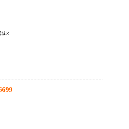
望城区
6699