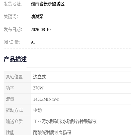
发货地址：
湖南省长沙望城区
关键词：
喷淋泵
发布日期：
2026-08-10
阅 读 量：
91
产品描述
泵轴位置
边立式
功率
370W
流量
145L/MINm³/h
驱动方式
电动
输送介质
工业污水酸碱废水硫酸各种酸碱液
性能
耐酸碱耐腐蚀高扬程