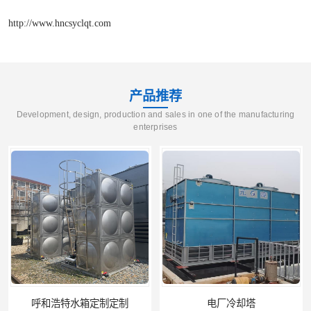
http://www.hncsyclqt.com
产品推荐
Development, design, production and sales in one of the manufacturing
enterprises
定制定制
电厂冷却塔