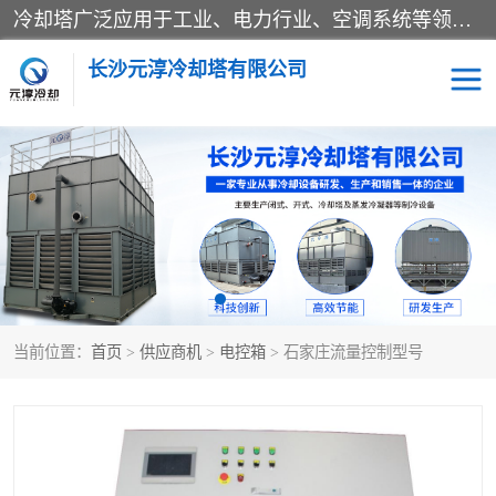
冷却塔广泛应用于工业、电力行业、空调系统等领域。在电力行业中，用于冷却发电机组的循环水；在工业生产中，如化工、冶金等行业，可降低生产过程中产生的热量；在空调系统中，为空调设备提供冷却水源
长沙元淳冷却塔有限公司
方形开式冷却塔
圆形冷却塔
闭式冷却塔
水箱
电控箱
水泵
当前位置：
首页
>
供应商机
>
电控箱
> 石家庄流量控制型号
板式换热器