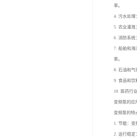
率。
4. 污水
5. 农业
6. 消防
7. 船舶
率。
8. 石油
9. 食品
10. 医
变频泵的应
变频泵的特
1. 节能
2. 运行