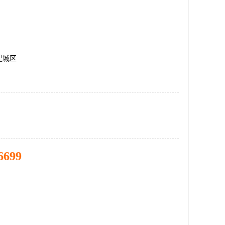
望城区
6699