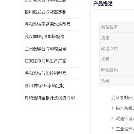
产品描述
银川蒸发式冷凝器定制
呼和浩特不锈钢水箱型号
泵轴位置
武汉800吨冷却塔规格
流量
输送介质
兰州低噪音冷却塔型号
扬程
石家庄电加热生产厂家
叶轮结构
呼和浩特节能控制型号
货号
呼和浩特316水箱定制
变频泵的应
呼和浩特全钢开式横流冷却塔型号
1. 供水
2. 暖通
3. 工业