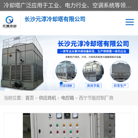
冷却塔广泛应用于工业、电力行业、空调系统等领域。在电力行业中，用于冷却发电机组的循环水；在工业生产中，如化工、冶金等行业，可降低生产过程中产生的热量；在空调系统中，为空调设备提供冷却水源
长沙元淳冷却塔有限公司
方形开式冷却塔
圆形冷却塔
闭式冷却塔
水箱
电控箱
水泵
当前位置：
首页
>
供应商机
>
电控箱
> 西宁节能控制厂商
板式换热器