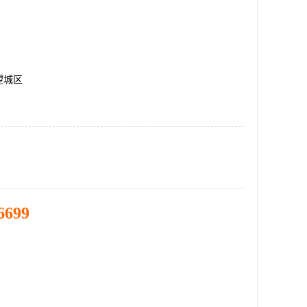
望城区
6699