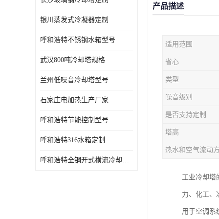
产品描述
银川蒸发式冷凝器定制
呼和浩特不锈钢水箱型号
适用范围
武汉800吨冷却塔规格
省心
类型
兰州低噪音冷却塔型号
噪音级别
石家庄电加热生产厂家
是否支持定制
呼和浩特节能控制型号
塔高
呼和浩特316水箱定制
热水和空气流动
呼和浩特全钢开式横流冷却塔型号
工业冷却塔
力、化工、
用于空调系