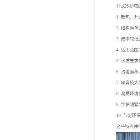
开式冷却塔
1. 散热
2. 结构
3. 成本
4. 适用
5. 水质
6. 占地
7. 噪音
8. 易受
9. 维护
10. 节
这些特点使