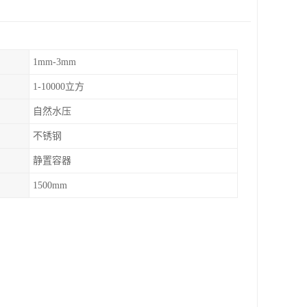
1mm-3mm
1-10000立方
自然水压
不锈钢
静置容器
1500mm
。