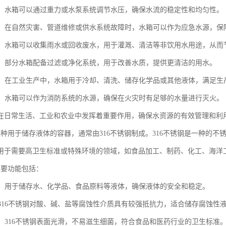
水压：水箱可以通过重力或水泵系统调节水压，确保水流的稳定性和均匀性。
备用：在自然灾害、管道维修或供水系统故障时，水箱可以作为应急水源，保
用水：水箱可以收集雨水或回收废水，用于灌溉、清洁等非饮用水用途，从而
净化：部分水箱配备过滤或净化系统，用于改善水质，提供更清洁的用水。
用途：在工业生产中，水箱用于冷却、清洗、储存化学品或其他液体，满足生
用水：水箱可以作为消防系统的水源，确保在火灾时有足够的水量进行灭火。
在日常生活、工业和农业中发挥着重要作用，确保水资源的有效管理和利
是一种用于储存液体的容器，通常由316不锈钢制成。316不锈钢是一种的不
用于需要高卫生标准或特殊环境的领域，如食品加工、制药、化工、海洋
主要功能包括：
液体：用于储存水、化学品、食品原料等液体，确保液体的安全和稳定。
蚀：316不锈钢对酸、碱、盐等腐蚀性介质具有较强抵抗力，适合储存腐蚀性
安全：316不锈钢表面光滑，不易滋生细菌，符合食品和医药行业的卫生标准