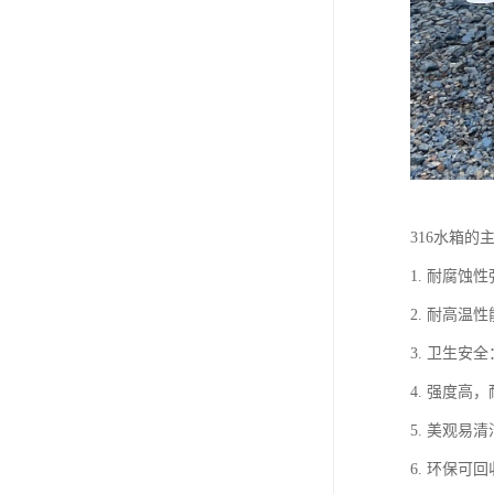
316水箱的
1. 耐腐
2. 耐高
3. 卫生
4. 强度
5. 美观
6. 环保可