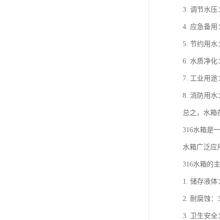
3. 调节
4. 应急
5. 节约
6. 水质
7. 工业
8. 消防
总之，水箱
316水箱
水箱广泛应
316水箱的
1. 储存
2. 耐腐
3. 卫生