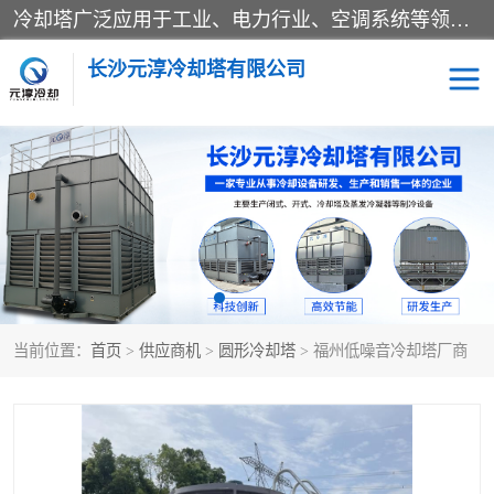
冷却塔广泛应用于工业、电力行业、空调系统等领域。在电力行业中，用于冷却发电机组的循环水；在工业生产中，如化工、冶金等行业，可降低生产过程中产生的热量；在空调系统中，为空调设备提供冷却水源
长沙元淳冷却塔有限公司
方形开式冷却塔
圆形冷却塔
闭式冷却塔
水箱
电控箱
水泵
当前位置：
首页
>
供应商机
>
圆形冷却塔
> 福州低噪音冷却塔厂商
板式换热器