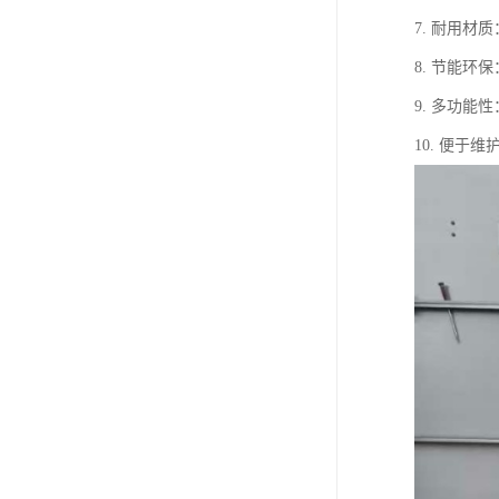
7. 耐用
8. 节能
9. 多功
10. 便