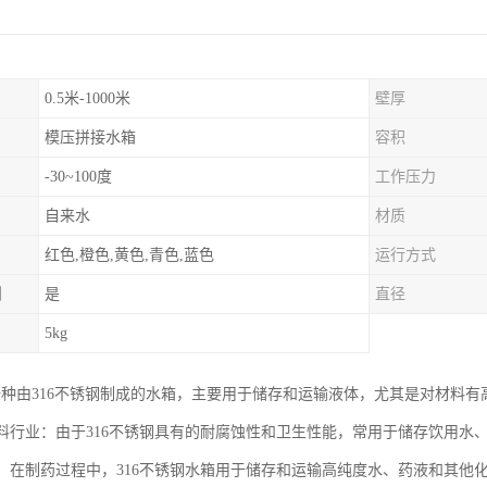
0.5米-1000米
壁厚
模压拼接水箱
容积
-30~100度
工作压力
自来水
材质
红色,橙色,黄色,青色,蓝色
运行方式
制
是
直径
5kg
是一种由316不锈钢制成的水箱，主要用于储存和运输液体，尤其是对材料有
和饮料行业：由于316不锈钢具有的耐腐蚀性和卫生性能，常用于储存饮用
行业：在制药过程中，316不锈钢水箱用于储存和运输高纯度水、药液和其