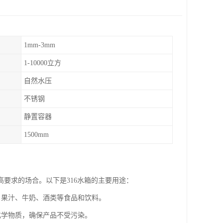
1mm-3mm
1-10000立方
自然水压
不锈钢
静置容器
1500mm
高要求的场合。以下是316水箱的主要用途：
水、果汁、牛奶、酒类等食品和饮料。
他化学物质，确保产品不受污染。