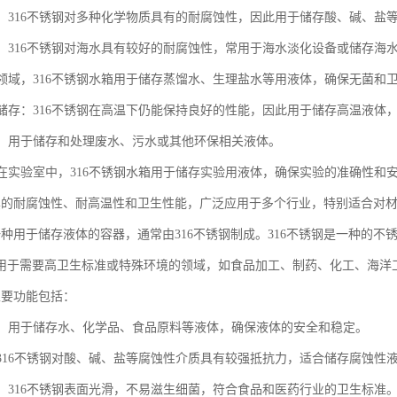
行业：316不锈钢对多种化学物质具有的耐腐蚀性，因此用于储存酸、碱、盐
处理：316不锈钢对海水具有较好的耐腐蚀性，常用于海水淡化设备或储存海
：在领域，316不锈钢水箱用于储存蒸馏水、生理盐水等用液体，确保无菌和
液体储存：316不锈钢在高温下仍能保持良好的性能，因此用于储存高温液体
行业：用于储存和处理废水、污水或其他环保相关液体。
室：在实验室中，316不锈钢水箱用于储存实验用液体，确保实验的准确性和
因其的耐腐蚀性、耐高温性和卫生性能，广泛应用于多个行业，特别适合对
是一种用于储存液体的容器，通常由316不锈钢制成。316不锈钢是一种的不
用于需要高卫生标准或特殊环境的领域，如食品加工、制药、化工、海洋
主要功能包括：
液体：用于储存水、化学品、食品原料等液体，确保液体的安全和稳定。
蚀：316不锈钢对酸、碱、盐等腐蚀性介质具有较强抵抗力，适合储存腐蚀性
安全：316不锈钢表面光滑，不易滋生细菌，符合食品和医药行业的卫生标准