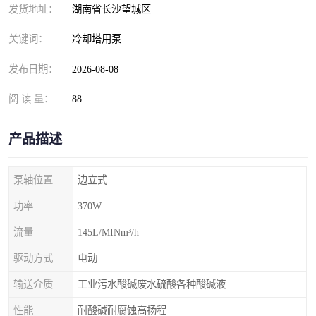
发货地址：
湖南省长沙望城区
关键词：
冷却塔用泵
发布日期：
2026-08-08
阅 读 量：
88
产品描述
泵轴位置
边立式
功率
370W
流量
145L/MINm³/h
驱动方式
电动
输送介质
工业污水酸碱废水硫酸各种酸碱液
性能
耐酸碱耐腐蚀高扬程