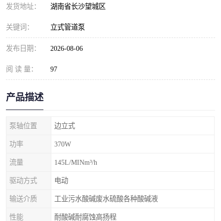
发货地址：
湖南省长沙望城区
关键词：
立式管道泵
发布日期：
2026-08-06
阅 读 量：
97
产品描述
泵轴位置
边立式
功率
370W
流量
145L/MINm³/h
驱动方式
电动
输送介质
工业污水酸碱废水硫酸各种酸碱液
性能
耐酸碱耐腐蚀高扬程