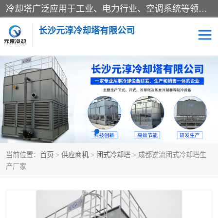
冷却塔广泛应用于工业、电力行业、空调系统等领域。在电力行业中，用于冷却发电机组的循环水；在工业生产中，如化工、冶金等行业，可降低生产过程中产生的热量；在空调系统中，为空调设备提供冷却水源
长沙元淳冷却塔有限公司
方形开式冷却塔
圆形冷却塔
闭式冷却塔
水箱
电控箱
水泵
当前位置：
首页
>
供应商机
>
闭式冷却塔
> 成都逆流闭式冷却塔生
板式换热器
产厂家