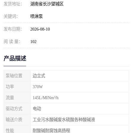
发货地址：
湖南省长沙望城区
关键词：
喷淋泵
发布日期：
2026-08-10
阅 读 量：
102
产品描述
泵轴位置
边立式
功率
370W
流量
145L/MINm³/h
驱动方式
电动
输送介质
工业污水酸碱废水硫酸各种酸碱液
性能
耐酸碱耐腐蚀高扬程