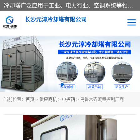
冷却塔广泛应用于工业、电力行业、空调系统等领域。在电力行业中，用于冷却发电机组的循环水；在工业生产中，如化工、冶金等行业，可降低生产过程中产生的热量；在空调系统中，为空调设备提供冷却水源
长沙元淳冷却塔有限公司
方形开式冷却塔
圆形冷却塔
闭式冷却塔
水箱
电控箱
水泵
当前位置：
首页
>
供应商机
>
电控箱
> 乌鲁木齐流量控制厂商
板式换热器