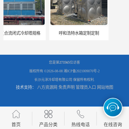
呼和浩特水箱定制定制
电厂冷却塔
您是第
273565
位访客
版权所有 ©2026-08-08
湘ICP备2021009070号-2
长沙元淳冷却塔有限公司
保留所有权利.
技术支持：
八方资源网
免责声明
管理员入口
网站地图
郑州喷淋泵厂家
太原板式换热器生产厂家
首页
产品分类
热线电话
在线咨询