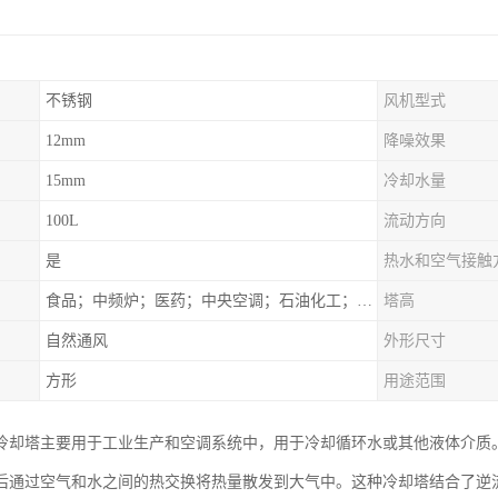
不锈钢
风机型式
12mm
降噪效果
15mm
冷却水量
100L
流动方向
是
热水和空气接触
食品；中频炉；医药；中央空调；石油化工；锻造；冶金；电子；新材料
塔高
自然通风
外形尺寸
方形
用途范围
冷却塔主要用于工业生产和空调系统中，用于冷却循环水或其他液体介质
后通过空气和水之间的热交换将热量散发到大气中。这种冷却塔结合了逆