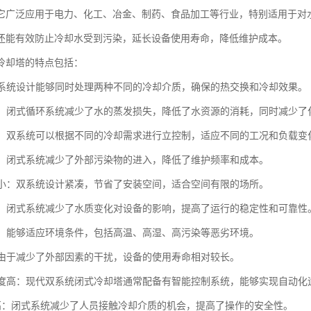
它广泛应用于电力、化工、冶金、制药、食品加工等行业，特别适用于对
还能有效防止冷却水受到污染，延长设备使用寿命，降低维护成本。
冷却塔的特点包括：
：双系统设计能够同时处理两种不同的冷却介质，确保的热交换和冷却效果。
环保：闭式循环系统减少了水的蒸发损失，降低了水资源的消耗，同时减少
性强：双系统可以根据不同的冷却需求进行立控制，适应不同的工况和负载变
方便：闭式系统减少了外部污染物的进入，降低了维护频率和成本。
面积小：双系统设计紧凑，节省了安装空间，适合空间有限的场所。
稳定：闭式系统减少了水质变化对设备的影响，提高了运行的稳定性和可靠性
性强：能够适应环境条件，包括高温、高湿、高污染等恶劣环境。
命：由于减少了外部因素的干扰，设备的使用寿命相对较长。
化程度高：现代双系统闭式冷却塔通常配备有智能控制系统，能够实现自动化
全性高：闭式系统减少了人员接触冷却介质的机会，提高了操作的安全性。