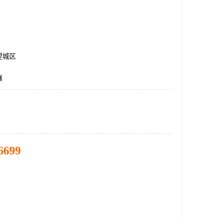
望城区
器
6699