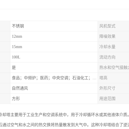
不锈钢
风机型式
12mm
降噪效果
15mm
冷却水量
100L
流动方向
是
热水和空气接触
食品；中频炉；医药；中央空调；石油化工；锻造；冶金；电子；新材料
塔高
自然通风
外形尺寸
方形
用途范围
冷却塔主要用于工业生产和空调系统中，用于冷却循环水或其他液体介质
后通过空气和水之间的热交换将热量散发到大气中。这种冷却塔结合了逆