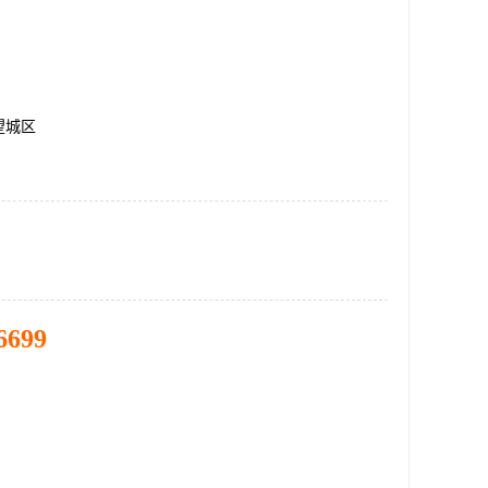
望城区
6699