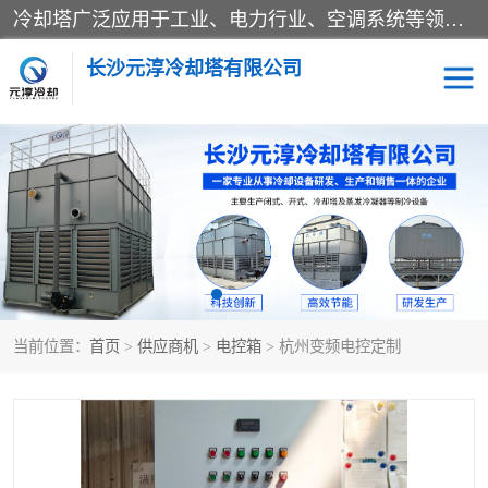
冷却塔广泛应用于工业、电力行业、空调系统等领域。在电力行业中，用于冷却发电机组的循环水；在工业生产中，如化工、冶金等行业，可降低生产过程中产生的热量；在空调系统中，为空调设备提供冷却水源
长沙元淳冷却塔有限公司
方形开式冷却塔
圆形冷却塔
闭式冷却塔
水箱
电控箱
水泵
当前位置：
首页
>
供应商机
>
电控箱
> 杭州变频电控定制
板式换热器