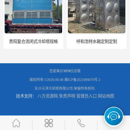
复合流闭式冷却塔规格
呼和浩特水箱定制定制
您是第
273978
位访客
版权所有 ©2026-08-08
湘ICP备2021009070号-2
长沙元淳冷却塔有限公司
保留所有权利.
技术支持：
八方资源网
免责声明
管理员入口
网站地图
电厂冷却塔
郑州喷淋泵厂家