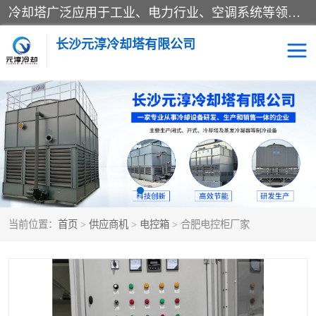
冷却塔广泛应用于工业、电力行业、空调系统等领域。在电力行业中，用于冷却发电机组的循环水；在工业生产中，如化工、冶金等行业，可降低生产过程中产生的热量；在空调系统中，为空调设备提供冷却水源
长沙元淳冷却塔有限公司
方形开式冷却塔
圆形冷却塔
闭式冷却塔
水箱
电控箱
水泵
当前位置：
首页
>
供应商机
>
电控箱
> 合肥电控柜厂家
板式换热器