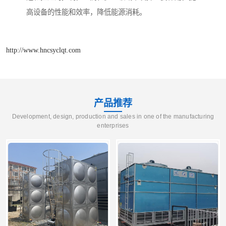
高设备的性能和效率，降低能源消耗。
http://www.hncsyclqt.com
产品推荐
Development, design, production and sales in one of the manufacturing
enterprises