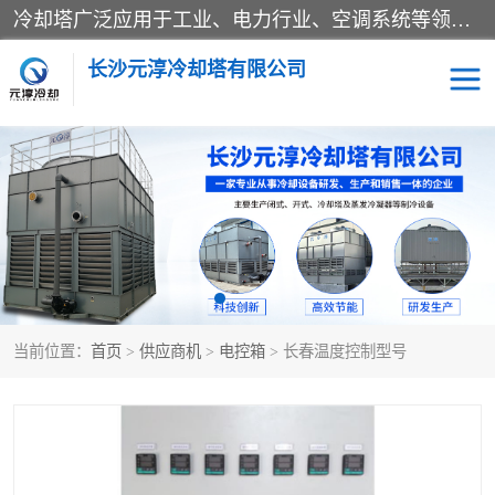
冷却塔广泛应用于工业、电力行业、空调系统等领域。在电力行业中，用于冷却发电机组的循环水；在工业生产中，如化工、冶金等行业，可降低生产过程中产生的热量；在空调系统中，为空调设备提供冷却水源
长沙元淳冷却塔有限公司
方形开式冷却塔
圆形冷却塔
闭式冷却塔
水箱
电控箱
水泵
当前位置：
首页
>
供应商机
>
电控箱
> 长春温度控制型号
板式换热器