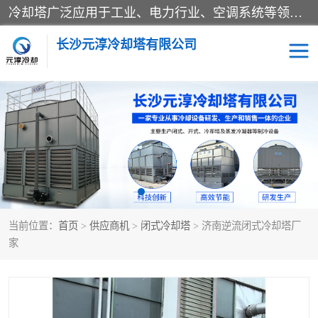
冷却塔广泛应用于工业、电力行业、空调系统等领域。在电力行业中，用于冷却发电机组的循环水；在工业生产中，如化工、冶金等行业，可降低生产过程中产生的热量；在空调系统中，为空调设备提供冷却水源
长沙元淳冷却塔有限公司
方形开式冷却塔
圆形冷却塔
闭式冷却塔
水箱
电控箱
水泵
当前位置：
首页
>
供应商机
>
闭式冷却塔
> 济南逆流闭式冷却塔厂
板式换热器
家