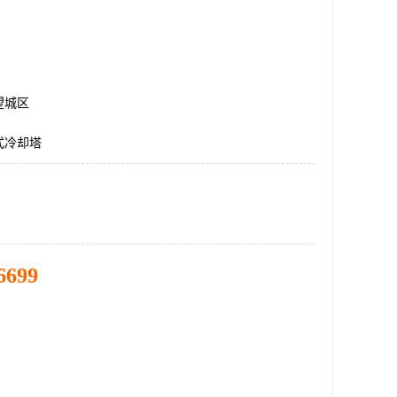
望城区
式冷却塔
6699