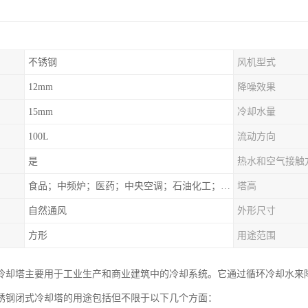
不锈钢
风机型式
12mm
降噪效果
15mm
冷却水量
100L
流动方向
是
热水和空气接触
食品；中频炉；医药；中央空调；石油化工；锻造；冶金；电子；新材料
塔高
自然通风
外形尺寸
方形
用途范围
冷却塔主要用于工业生产和商业建筑中的冷却系统。它通过循环冷却水来
锈钢闭式冷却塔的用途包括但不限于以下几个方面：