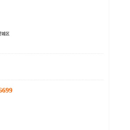
望城区
6699