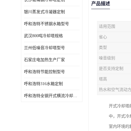
产品描述
银川蒸发式冷凝器定制
呼和浩特不锈钢水箱型号
适用范围
武汉800吨冷却塔规格
省心
类型
兰州低噪音冷却塔型号
噪音级别
石家庄电加热生产厂家
是否支持定制
呼和浩特节能控制型号
塔高
呼和浩特316水箱定制
热水和空气流动
呼和浩特全钢开式横流冷却塔型号
开式冷却塔
中，开式冷
室内环境的