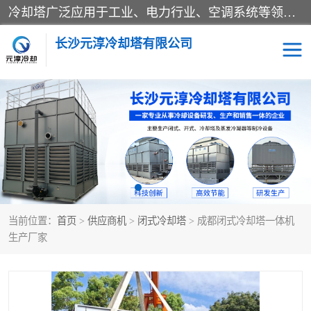
冷却塔广泛应用于工业、电力行业、空调系统等领域。在电力行业中，用于冷却发电机组的循环水；在工业生产中，如化工、冶金等行业，可降低生产过程中产生的热量；在空调系统中，为空调设备提供冷却水源
长沙元淳冷却塔有限公司
方形开式冷却塔
圆形冷却塔
闭式冷却塔
水箱
电控箱
水泵
当前位置：
首页
>
供应商机
>
闭式冷却塔
> 成都闭式冷却塔一体机
板式换热器
生产厂家