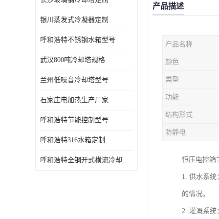
产品描述
银川蒸发式冷凝器定制
呼和浩特不锈钢水箱型号
产品名称
武汉800吨冷却塔规格
颜色
类型
兰州低噪音冷却塔型号
功能
石家庄电加热生产厂家
结构形式
呼和浩特节能控制型号
防静电
呼和浩特316水箱定制
恒压电控箱
呼和浩特全钢开式横流冷却塔型号
1. 供水
的情况。
2. 灌溉